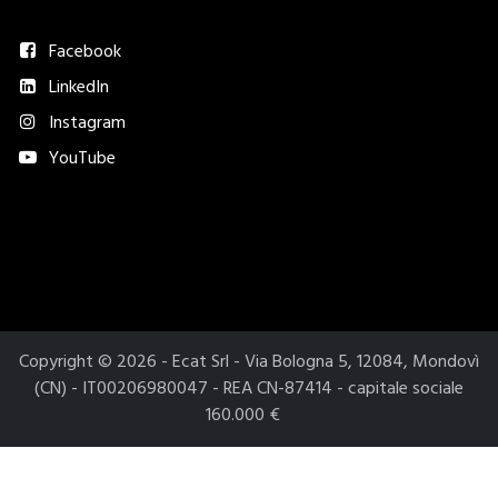
Seguici
Facebook
LinkedIn
Instagram
YouTube
Metodi di pagamento accettati​
Copyright © 2026 - Ecat Srl - Via Bologna 5, 12084, Mondovì
(CN) - IT00206980047 - REA CN-87414 - capitale sociale
160.000 €
Le tue preferenze relative alla privacy