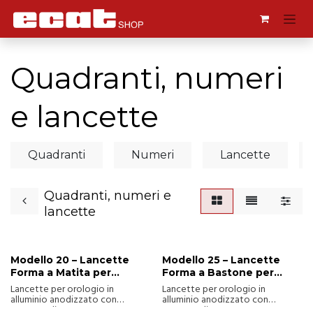
Passa al contenuto
Quadranti, numeri
e lancette
Quadranti
Numeri
Lancette
Quadranti, numeri e
lancette
Modello 20 – Lancette
Modello 25 – Lancette
Forma a Matita per
Forma a Bastone per
Quadranti fino a 2,5 m
Quadranti fino a 2,5 m
Lancette per orologio in
Lancette per orologio in
alluminio anodizzato con
alluminio anodizzato con
spessore di 0,5 mm o 1,2 mm,
spessore di 0,5 mm o 1,2 mm,